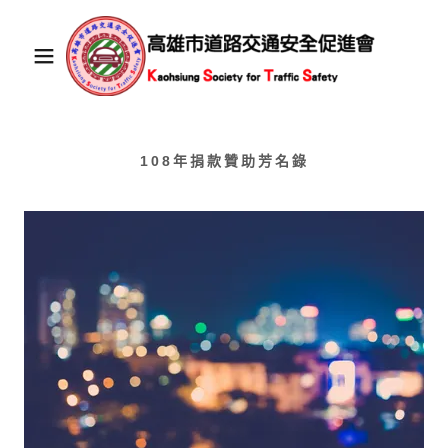
108年捐款贊助芳名錄